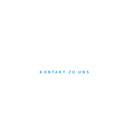
KONTAKT ZU UNS
Unsere Mitarbeiter beantworten Ihre
Fragen und begleiten Sie, ob
Neuflugzeug, Demoflight oder Service
für Ihr Flugzeug in Ihrer Region
FLUGZEUGE
HÄNDLER
KUNDENSERVICE
UNTERNEHME